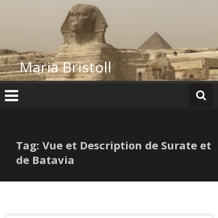
Skip
to
content
Maria Bristoll
Tag: Vue et Description de Surate et
de Batavia