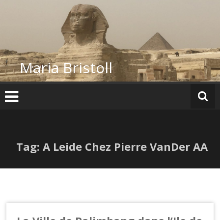
Skip
to
content
Maria Bristoll
Tag: A Leide Chez Pierre VanDer AA